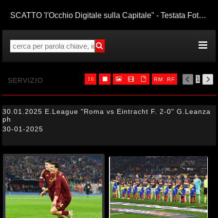
SCATTO 'l'Occhio Digitale sulla Capitale" - Testata Fotogiornalistica Iscrizione Tribunale di Roma n* 75/2016 del 05.04.2016


SERVIZIO
16




RM
RF
32
64
96



30.01.2025 E.League "Roma vs Eintracht F. 2-0" G.Leanza
ph
30-01-2025