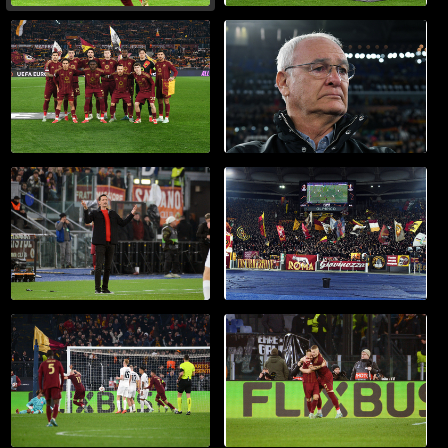
24948
24949
30.01.2025 E.League "Roma
30.01.2025 E.League "Roma vs
vs Eintracht F. 2-0" G.Leanza
Eintracht F. 2-0" G.Leanza ph
ph
30.01.2025 E.League "Roma vs
30.01.2025 E.League "Roma
Eintracht F. 2-0" formazione
vs Eintracht F. 2-0"
titolare Eintracht - G.Leanza ph
Shomurodov dopo il gol e
dietro di lui Soule autore
dell’assist - G.Leanza ph
24950
24951
30.01.2025 E.League "Roma
30.01.2025 E.League "Roma vs
vs Eintracht F. 2-0" G.Leanza
Eintracht F. 2-0" G.Leanza ph
ph
30.01.2025 E.League "Roma vs
30.01.2025 E.League "Roma
Eintracht F. 2-0" Ranieri -
vs Eintracht F. 2-0" formazione
G.Leanza ph
titolare Roma - G.Leanza ph
24952
24953
30.01.2025 E.League "Roma
30.01.2025 E.League "Roma vs
vs Eintracht F. 2-0" G.Leanza
Eintracht F. 2-0" G.Leanza ph
ph
30.01.2025 E.League "Roma vs
30.01.2025 E.League "Roma
Eintracht F. 2-0" Curva Sud -
vs Eintracht F. 2-0" Toppmoller
G.Leanza ph
- G.Leanza ph