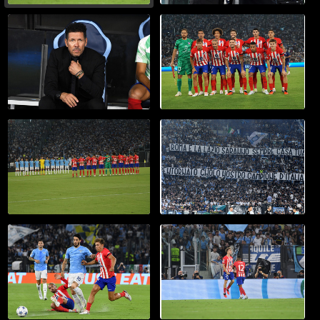
20025
20026
19.09.2023 Ch.League "Lazio
19.09.2023 Ch.League "Lazio
vs A.Madrid 1-1" G.Leanza ph
vs A.Madrid 1-1" G.Leanza ph
19.09.2023 Ch.League "Lazio
19.09.2023 Ch.League "Lazio
vs A.Madrid 1-1" il portiere
vs A.Madrid 1-1" il saluto tra i
della Lazio Provedel autore
tecnici Simeone e Sarri prima
del gol del pari al minuto 95 -
della gara - G.Leanza ph
G.Leanza ph
20027
20028
19.09.2023 Ch.League "Lazio
19.09.2023 Ch.League "Lazio
vs A.Madrid 1-1" G.Leanza ph
vs A.Madrid 1-1" G.Leanza ph
19.09.2023 Ch.League "Lazio
19.09.2023 Ch.League "Lazio
vs A.Madrid 1-1" P.Simeone
vs A.Madrid 1-1" G.Leanza ph
allenatore A.Madrid e ex
calciatore Lazio - G.Leanza ph
20029
20030
19.09.2023 Ch.League "Lazio
19.09.2023 Ch.League "Lazio
vs A.Madrid 1-1" G.Leanza ph
vs A.Madrid 1-1" G.Leanza ph
19.09.2023 Ch.League "Lazio
19.09.2023 Ch.League "Lazio
vs A.Madrid 1-1" G.Leanza ph
vs A.Madrid 1-1" G.Leanza ph