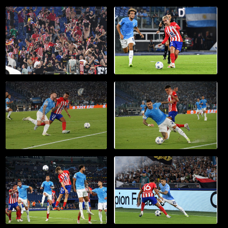
20031
20032
19.09.2023 Ch.League "Lazio
19.09.2023 Ch.League "Lazio
vs A.Madrid 1-1" G.Leanza ph
vs A.Madrid 1-1" G.Leanza ph
19.09.2023 Ch.League "Lazio
19.09.2023 Ch.League "Lazio
vs A.Madrid 1-1" G.Leanza ph
vs A.Madrid 1-1" esultanza di
Barrios dopo il gol - G.Leanza
ph
20033
20034
19.09.2023 Ch.League "Lazio
19.09.2023 Ch.League "Lazio
vs A.Madrid 1-1" G.Leanza ph
vs A.Madrid 1-1" G.Leanza ph
19.09.2023 Ch.League "Lazio
19.09.2023 Ch.League "Lazio
vs A.Madrid 1-1" tifosi ospiti
vs A.Madrid 1-1" G.Leanza ph
esultano al gol del vantaggio
di Barrios - G.Leanza ph
20035
20036
19.09.2023 Ch.League "Lazio
19.09.2023 Ch.League "Lazio
vs A.Madrid 1-1" G.Leanza ph
vs A.Madrid 1-1" G.Leanza ph
19.09.2023 Ch.League "Lazio
19.09.2023 Ch.League "Lazio
vs A.Madrid 1-1" fallo su
vs A.Madrid 1-1" azione in area
Lazzari - G.Leanza ph
spagnola - G.Leanza ph