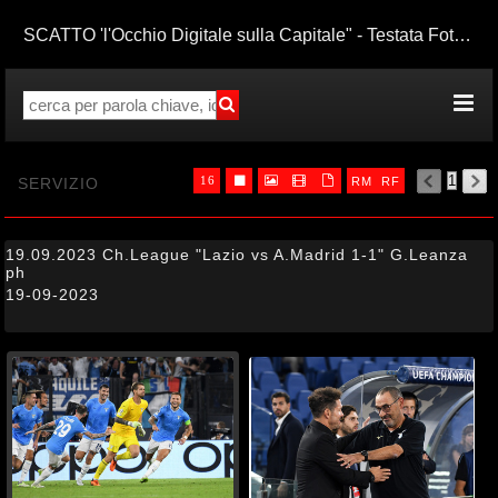
SCATTO 'l'Occhio Digitale sulla Capitale" - Testata Fotogiornalistica Iscrizione Tribunale di Roma n* 75/2016 del 05.04.2016


SERVIZIO
16




RM
RF
32
64
96



19.09.2023 Ch.League "Lazio vs A.Madrid 1-1" G.Leanza
ph
19-09-2023